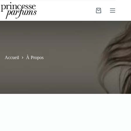
Passer
au
Panier
contenu
d’achat
Accueil
À Propos