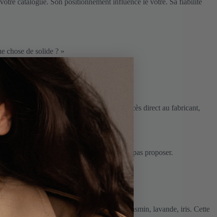
votre catalogue. Son positionnement influence le vôtre. Sa fiabilité
ue chose de solide ? »
ire défini.
est ce modèle qui offre le plus de valeur. Accès direct au fabricant,
es références que vos concurrents ne peuvent pas proposer.
té reconnue partout dans le monde : rose, jasmin, lavande, iris. Cette