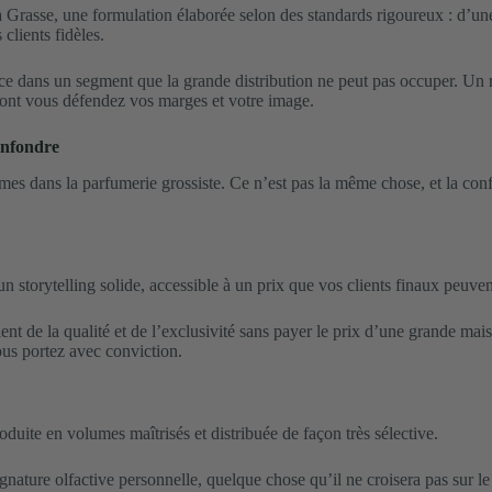
 à Grasse, une formulation élaborée selon des standards rigoureux : d’u
 clients fidèles.
 dans un segment que la grande distribution ne peut pas occuper. Un rem
dont vous défendez vos marges et votre image.
onfondre
s dans la parfumerie grossiste. Ce n’est pas la même chose, et la confu
un storytelling solide, accessible à un prix que vos clients finaux peuv
 de la qualité et de l’exclusivité sans payer le prix d’une grande mais
ous portez avec conviction.
roduite en volumes maîtrisés et distribuée de façon très sélective.
ignature olfactive personnelle, quelque chose qu’il ne croisera pas sur l