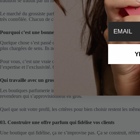
tradition se traduit par un niveau d’exigence dans la formulation qui d
Le marché du grossiste parfum en France couvre aujourd’hui un spectre 
très contrôlée. Chacun de ces segments répond à une logique commerciale
email
Pourquoi c’est une bonne période pour les revendeurs indépendan
Quelque chose s’est passé ces dernières années dans les habitudes d’ac
plus chargées de sens. Ils ne veulent plus sentir ce que tout le monde s
Y
Pour vous, c’est une vraie opportunité. Les grandes enseignes ne peuvent
l’expertise et l’exclusivité. C’est un terrain sur lequel vous pouvez gag
Qui travaille avec un grossiste parfum
Les boutiques parfumerie indépendantes sont le cœur de la clientèle, ma
revendeurs qui s’approvisionnent en gros.
Quel que soit votre profil, les critères pour bien choisir restent les mêm
03. Construire une offre parfum qui fidélise vos clients
Une boutique qui fidélise, ça ne s’improvise pas. Ça se construit, référe