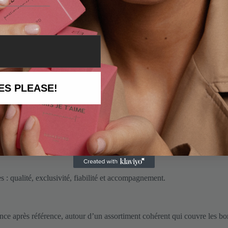
istingue la parfumerie française de beaucoup d’autres.
large. Du parfum mainstream distribué massivement, au premium élaboré a
 différente et à un profil de clientèle distinct.
ts
hat. Les consommateurs se lassent des grandes marques qu’on retrouve pa
ent.
ES PLEASE!
 pas aller chercher des références confidentielles, leur modèle repose su
ner si vous choisissez le bon partenaire grossiste.
is les instituts de beauté, les concept stores, les boutiques cadeaux ha
es : qualité, exclusivité, fiabilité et accompagnement.
nce après référence, autour d’un assortiment cohérent qui couvre les bonn