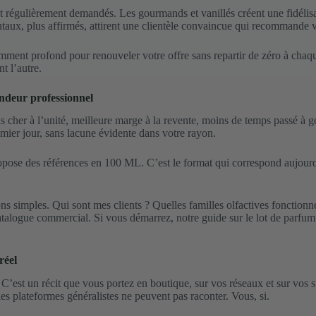
 et régulièrement demandés. Les gourmands et vanillés créent une fidélisa
ientaux, plus affirmés, attirent une clientèle convaincue qui recommande
amment profond pour renouveler votre offre sans repartir de zéro à chaque
nt l’autre.
ndeur professionnel
her à l’unité, meilleure marge à la revente, moins de temps passé à gére
mier jour, sans lacune évidente dans votre rayon.
propose des références en 100 ML. C’est le format qui correspond aujour
s simples. Qui sont mes clients ? Quelles familles olfactives fonction
atalogue commercial. Si vous démarrez, notre guide sur le
lot de parfu
réel
 C’est un récit que vous portez en boutique, sur vos réseaux et sur vos s
t les plateformes généralistes ne peuvent pas raconter. Vous, si.