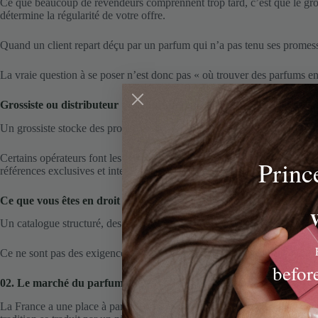
Ce que beaucoup de revendeurs comprennent trop tard, c’est que le gross
détermine la régularité de votre offre.
Quand un client repart déçu par un parfum qui n’a pas tenu ses promesse
La vraie question à se poser n’est donc pas « où trouver des parfums en
Grossiste ou distributeur : quelle différence
Un grossiste stocke des produits et les vend en volume à des professionn
Certains opérateurs font les deux à la fois : ils créent leurs propres ma
Princ
références exclusives et interlocuteur unique qui vous connaît.
Ce que vous êtes en droit d’attendre
W
Un catalogue structuré, des conditions adaptées à votre profil, quelqu’
Ce ne sont pas des exigences excessives. C’est le minimum d’un partena
befor
02. Le marché du parfum en gros en France : ce que vous devez s
La France a une place à part dans l’histoire de la parfumerie mondiale. 