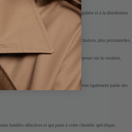
vec soin, jusqu’au niche à l’identité singulière et à la distribution
rtout. Ils cherchent des références plus exclusives, plus personnelles,
r le volume et la notoriété. Le vôtre peut reposer sur la curation,
ut de gamme et les e-commerçants spécialisés font également partie des
es familles olfactives et qui parle à votre clientèle spécifique.