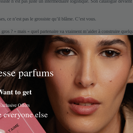
iste n’est pas juste un intermédiaire logistique. Son catalogue devient 
s, ce n’est pas le grossiste qu’il blâme. C’est vous.
 gros ? » mais « quel partenaire va vraiment m’aider à construire quelq
els. Un distributeur représente une marque en exclusivité sur un territo
rques et les distribuent auprès d’un réseau de revendeurs sélectionnés. C’
esse parfums
ant to get
un de disponible quand vous en avez besoin, des livraisons fiables et d
Exclusive Offers
riat professionnel qui tient dans la durée.
e everyone else
avoir
Grasse, en Provence, produit depuis des siècles des essences d’une quali